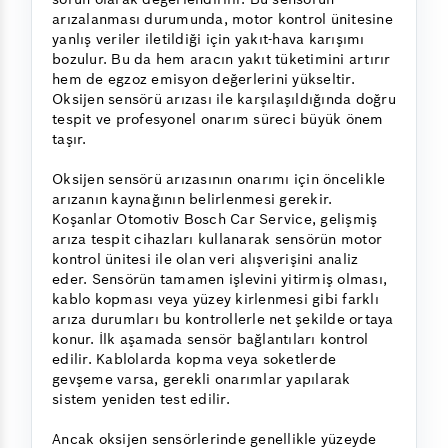
arızalanması durumunda, motor kontrol ünitesine
yanlış veriler iletildiği için yakıt-hava karışımı
bozulur. Bu da hem aracın yakıt tüketimini artırır
hem de egzoz emisyon değerlerini yükseltir.
Oksijen sensörü arızası ile karşılaşıldığında doğru
tespit ve profesyonel onarım süreci büyük önem
taşır.
Oksijen sensörü arızasının onarımı için öncelikle
arızanın kaynağının belirlenmesi gerekir.
Koşanlar Otomotiv Bosch Car Service, gelişmiş
arıza tespit cihazları kullanarak sensörün motor
kontrol ünitesi ile olan veri alışverişini analiz
eder. Sensörün tamamen işlevini yitirmiş olması,
kablo kopması veya yüzey kirlenmesi gibi farklı
arıza durumları bu kontrollerle net şekilde ortaya
konur. İlk aşamada sensör bağlantıları kontrol
edilir. Kablolarda kopma veya soketlerde
gevşeme varsa, gerekli onarımlar yapılarak
sistem yeniden test edilir.
Ancak oksijen sensörlerinde genellikle yüzeyde