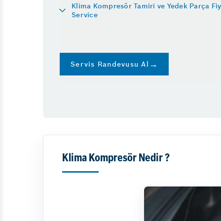
Klima Kompresör Tamiri ve Yedek Parça Fiy
Akülerde Garanti
Fren Dis
Service
Motor Ar
Hibrit A
Diğer Hizmetlerimiz
Lastik Değişimi
Servis Randevusu Al
Rot Balans
Adas Kalibrasyonu
Partikül Rejenarasyonu
Klima Kompresör Nedir ?