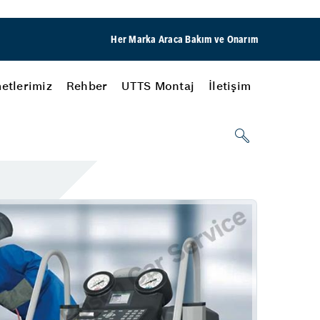
Her Marka Araca Bakım ve Onarım
etlerimiz
Rehber
UTTS Montaj
İletişim
Oto Elektrik Sistemleri
Elektronik Arıza Tespiti
şimi
Bilgisayarlı Arıza Tespiti
Koşanlar Otomotiv
Aydınlatma Sistemleri
Araç İçi Aydınlatma