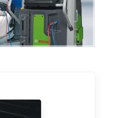
Araç Dış Aydınlatma
irtileri
Far Ayarı
Rehber
Hizmetlerimiz