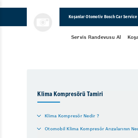
Koşanlar Otomotiv Bosch Car Service
Servis Randevusu Al
Koş
Motor N
Anasayfa
Rehber
Klima Kompresörü Tamiri
Araç Bakım & Onarım
Hibrit A
Bahar Bakımı
Periyodik Bakım
Klima K
Oto Detaylı Temizlik
Oksijen 
Klima Kompresörü Tamiri
15 Adım Kontrol
Lastik Y
Vale
Çatlak C
Yol Yardım
Klima Kompresör Nedir ?
Triger K
Akü
Otomobil Klima Kompresör Arızalarının Ned
Lastik H
Akü Kontrolü