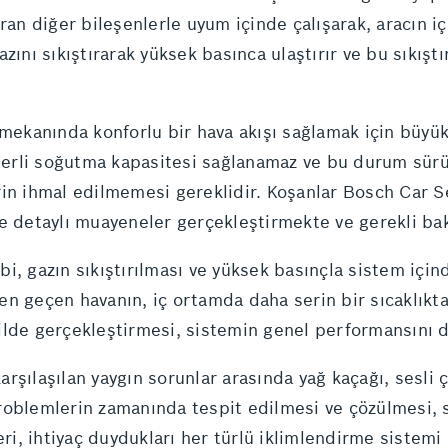
ran diğer bileşenlerle uyum içinde çalışarak, aracın iç
zını sıkıştırarak yüksek basınca ulaştırır ve bu sıkıştı
 mekanında konforlu bir hava akışı sağlamak için büyü
erli soğutma kapasitesi sağlanamaz ve bu durum sürüş
in ihmal edilmemesi gereklidir. Koşanlar Bosch Car Se
de detaylı muayeneler gerçekleştirmekte ve gerekli ba
i, gazın sıkıştırılması ve yüksek basınçla sistem için
n geçen havanın, iç ortamda daha serin bir sıcaklıkta
ilde gerçekleştirmesi, sistemin genel performansını d
arşılaşılan yaygın sorunlar arasında yağ kaçağı, sesl
roblemlerin zamanında tespit edilmesi ve çözülmesi, s
eri, ihtiyaç duydukları her türlü iklimlendirme sistemi