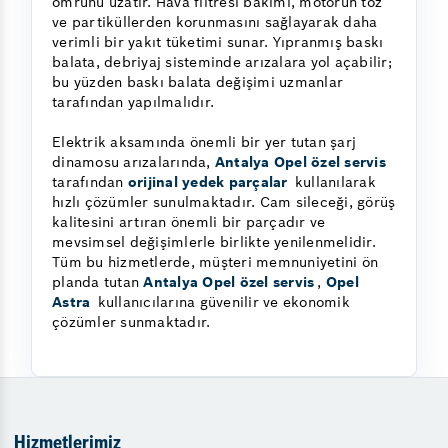
ömrünü uzatır. Hava filtresi bakımı, motorun toz
ve partiküllerden korunmasını sağlayarak daha
verimli bir yakıt tüketimi sunar. Yıpranmış baskı
balata, debriyaj sisteminde arızalara yol açabilir;
bu yüzden baskı balata değişimi uzmanlar
tarafından yapılmalıdır.
Elektrik aksamında önemli bir yer tutan şarj
dinamosu arızalarında,
Antalya Opel özel servis
tarafından
orijinal yedek parçalar
kullanılarak
hızlı çözümler sunulmaktadır. Cam sileceği, görüş
kalitesini artıran önemli bir parçadır ve
mevsimsel değişimlerle birlikte yenilenmelidir.
Tüm bu hizmetlerde, müşteri memnuniyetini ön
planda tutan
Antalya Opel özel servis
,
Opel
Astra
kullanıcılarına güvenilir ve ekonomik
çözümler sunmaktadır.
Hizmetlerimiz